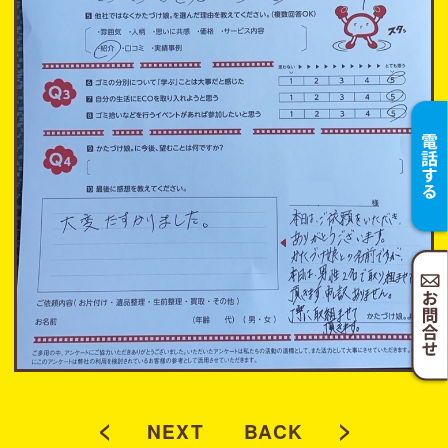
<
>
NEXT
BACK