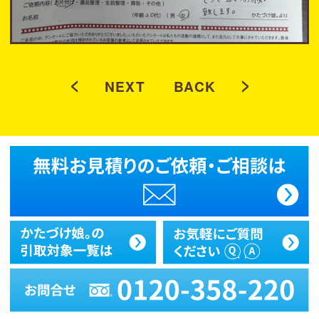
<
>
NEXT
BACK