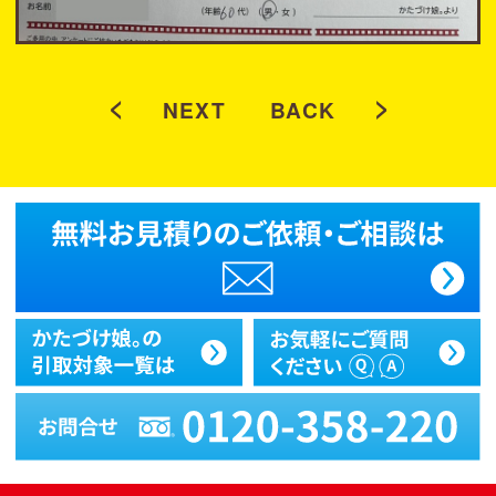
<
>
NEXT
BACK