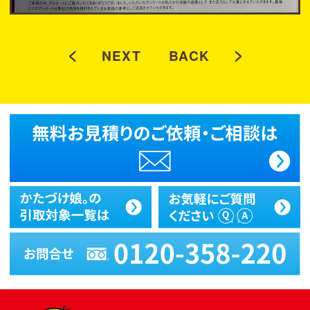
<
>
NEXT
BACK