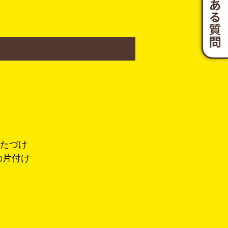
たづけ
の片付け