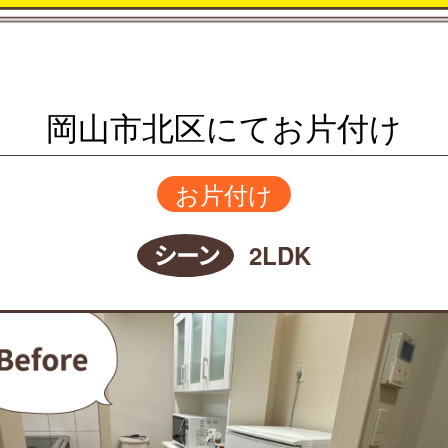
岡山市北区にてお片付け
お片付け
2LDK