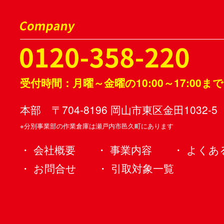
受付時間：月曜～金曜の10:00～17:00まで
本部 〒704-8196 岡山市東区金田1032-5
※分別事業部の作業倉庫は瀬戸内市邑久町にあります
・ 会社概要
・ 事業内容
・ よくあ
・ お問合せ
・ 引取対象一覧