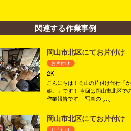
関連する作業事例
岡山市北区にてお片付け
お片付け
2K
こんにちは！岡山の片付け代行「か
娘。」です！ 今回は岡山市北区で
作業報告です。 写真の […]
岡山市北区にてお片付け
お片付け