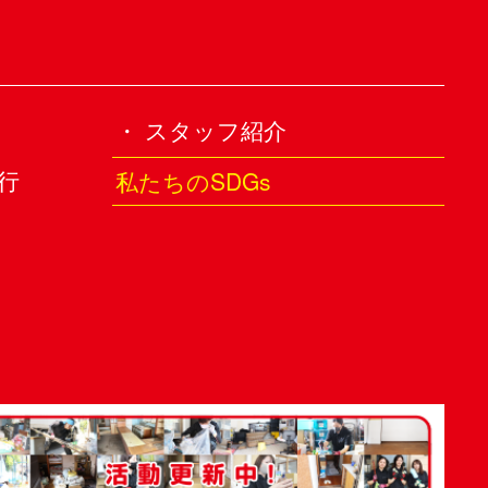
・ スタッフ紹介
行
私たちのSDGs