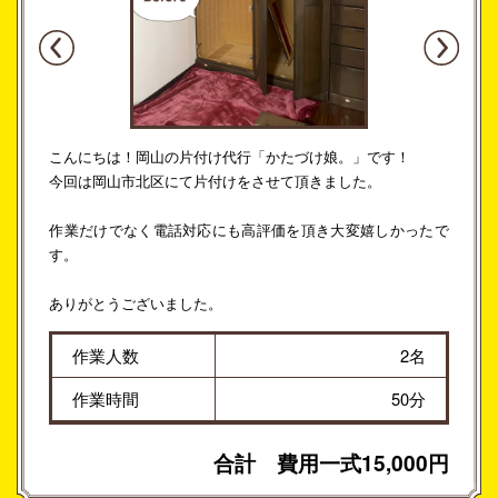
こんにちは！岡山の片付け代行「かたづけ娘。」です！
今回は岡山市北区にて片付けをさせて頂きました。
作業だけでなく電話対応にも高評価を頂き大変嬉しかったで
す。
ありがとうございました。
作業人数
2名
作業時間
50分
合計 費用一式15,000円