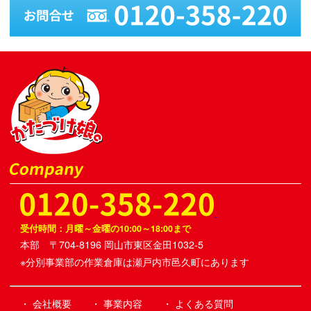
受付時間：月曜～金曜の10:00～18:00まで
本部 〒704-8196 岡山市東区金田1032-5
※分別事業部の作業倉庫は瀬戸内市邑久町にあります
・ 会社概要
・ 事業内容
・ よくある質問